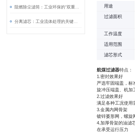
用途
阻燃除尘滤筒：工业环保的“双重护盾
过滤面积
分离滤芯：工业流体处理的关键组件
工作温度
适用范围
滤芯形式
航煤过滤器
特点：
1.密封效果好
严选牢固端盖，标准
旋冲压端盖、机加
2.过滤效果好
满足各种工况使用
3.金属内网骨架
镀锌萎形网，螺旋
4.加厚骨架的油
在承受运行压力