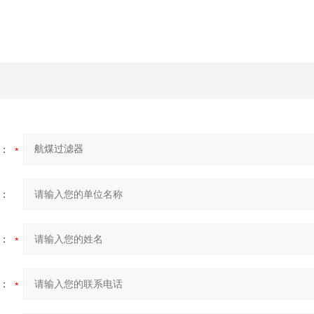
：
：
：
：