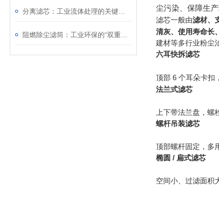
尘污染、保障生产
分离滤芯：工业流体处理的关键组件
滤芯一般由
滤材、
清灰、使用寿命长
阻燃除尘滤筒：工业环保的“双重护盾
建材等多行业粉尘
六耳快拆滤芯
顶部 6 个耳朵卡扣
法兰式滤芯
上下带法兰盘，螺
螺杆吊装滤芯
顶部螺杆固定，多
椭圆 / 扁式滤芯
空间小、过滤面积