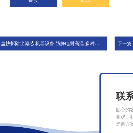
盘快拆除尘滤芯 机器设备 防静电耐高温 多种规格 德聚发
下一篇
联
贴心的
参观，
选购方