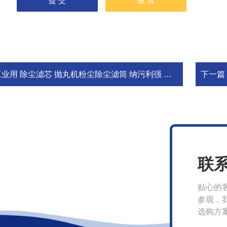
业用 除尘滤芯 抛丸机粉尘除尘滤筒 纳污利强 多尺寸定制 德聚发
下一篇
联
贴心的
参观，
选购方