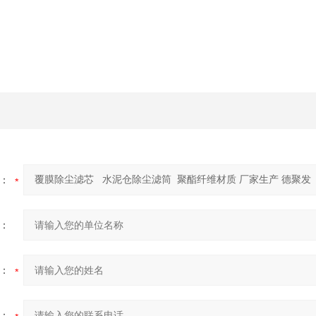
：
：
：
：