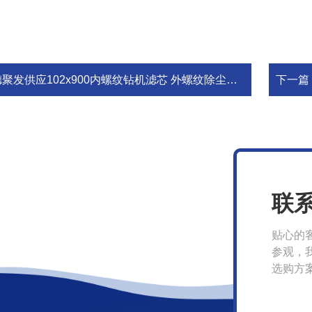
聚发供应102x900内螺纹钻机滤芯 外螺纹除尘滤筒适用于金科志高
下一篇
联
贴心的
参观，
选购方