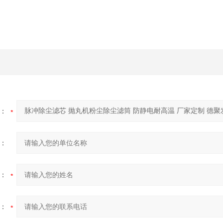
：
：
：
：